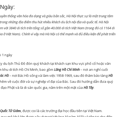
 Ngày:
 truyền thống văn hóa đa dạng và giàu bản sắc, Hà Nội thực sự là một trung tâm
 trong những địa điểm thu hút nhiều khách du lịch nội địa và quốc tế. Hà Nội
m với 3840 di tích trên tổng số gần 40.000 di tích Việt Nam (trong đó có 1164 di
gia ở Việt Nam). Chính vì vậy mà Hà Nội có thế mạnh và đủ điều kiện để phát triển
ty du lịch Thủ Đô đón quý khách tại khách sạn khu vực phố cổ hoặc văn
m khu di tích Hồ Chí Minh, bao gồm
Lăng Hồ Chí Minh
– nơi an nghỉ cuối
Bác Hồ
– nơi Bác Hồ sống và làm việc 1958-1969, sau đó thăm bảo tàng
Hồ
 thêm về cuộc đời và sự nghiệp vĩ đại của Bác. Sau đó hướng dẫn đưa quý
h đạo Phật và là di sản quốc gia, nằm trên một mặt của
Hồ Tây
.
 Quốc Tử Giá
m
, được coi là các trường đại học đầu tiên tại Việt Nam.
i quy mô khá lớn được xây dựng từ tháng 10 năm 1073 và tồn tại cho đến