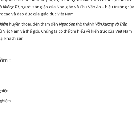
hờ
Khổng Tử
, người sáng lập của Nho giáo và Chu Văn An – hiệu trưởng của
 đức cao và đạo đức của giáo dục Việt Nam.
Kiếm
huyền thoại, đến thăm đền
Ngọc Sơn
thờ thánh
Văn Xương và Trần
ử Việt Nam và thế giới. Chúng ta có thể tìm hiểu về kiến trúc của Việt Nam
ại khách sạn.
gồm :
i
nghiệm
nghiệm