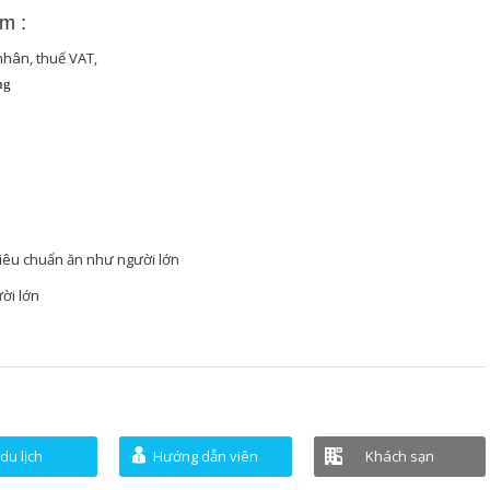
ồm :
 nhân, thuế VAT,
ng
 tiêu chuẩn ăn như người lớn
ười lớn
du lịch
Hướng dẫn viên
Khách sạn