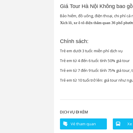
Giá Tour Hà Nội Không bao g
Bảo hiểm, đồ uống, điện thoại, chi phí cá
Xích lô, xe ô tô điện thăm quan 36 phố phườ
Chính sách:
Trẻ em dưới 3 tuổi: miễn phí dịch vụ
Trẻ em từ 4 đến 6 tuổi: tính 50% giá tour
Trẻ em từ 7 đến 9 tuổi: tính 75% giá tour,
Trẻ em từ 10 tuổi trở lên: giá tour như ng
DỊCH VỤ ĐI KÈM
Vé tham quan
Xe 