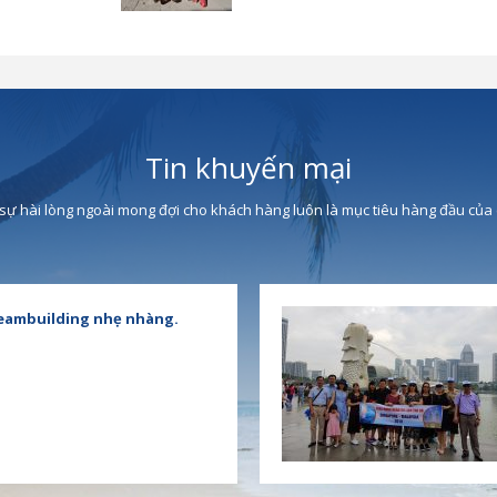
Tin khuyến mại
 sự hài lòng ngoài mong đợi cho khách hàng luôn là mục tiêu hàng đầu của 
eambuilding nhẹ nhàng.