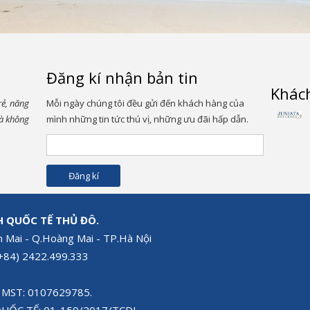
Đăng kí nhận bản tin
Khác
rẻ, năng
Mỗi ngày chúng tôi đều gửi đến khách hàng của
và không
mình những tin tức thú vị, những ưu đãi hấp dẫn.
H QUỐC TẾ THỦ ĐÔ.
n Mai - Q.Hoàng Mai - TP.Hà Nội
 (+84) 2422.499.333
 ) MST: 0107629785.