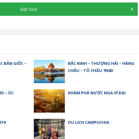
Đặt tour
ÁC BẢN GIỐC –
BẮC KINH – THƯỢNG HẢI – HÀNG
CHÂU – TÔ CHÂU 7N6D
D – ÚC
KHÁM PHÁ NƯỚC NGA VĨ ĐẠI
019
DU LỊCH CAMPUCHIA